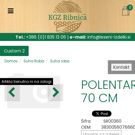
0
Tel.:
+386 (0)1 835 13 06 |
e-mail:
info@leseni-izdelki.si
Custom 2
Domov
Suha Roba
Suha roba
Kontakt
POLENTAR
Artikla trenutno ni na zalogi
70 CM
Šifra:
SR00360
OEM:
383005607666
Vprašaj za izdelek