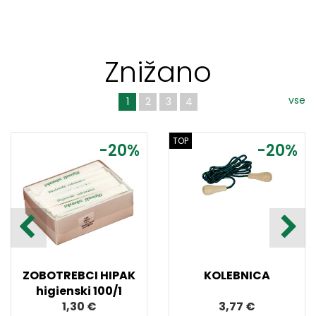
Znižano
vse
1
2
3
4
TOP
-20%
-20%
ZOBOTREBCI HIPAK
KOLEBNICA
higienski 100/1
1,30 €
3,77 €