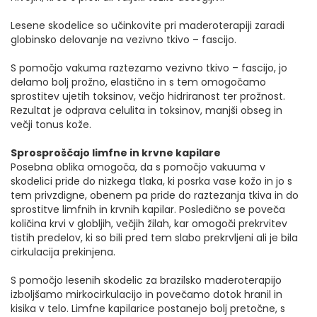
Lesene skodelice so učinkovite pri maderoterapiji zaradi
globinsko delovanje na vezivno tkivo – fascijo.
S pomočjo vakuma raztezamo vezivno tkivo – fascijo, jo
delamo bolj prožno, elastično in s tem omogočamo
sprostitev ujetih toksinov, večjo hidriranost ter prožnost.
Rezultat je odprava celulita in toksinov, manjši obseg in
večji tonus kože.
Sprosproščajo limfne in krvne kapilare
Posebna oblika omogoča, da s pomočjo vakuuma v
skodelici pride do nizkega tlaka, ki posrka vase kožo in jo s
tem privzdigne, obenem pa pride do raztezanja tkiva in do
sprostitve limfnih in krvnih kapilar. Posledično se poveča
količina krvi v globljih, večjih žilah, kar omogoči prekrvitev
tistih predelov, ki so bili pred tem slabo prekrvljeni ali je bila
cirkulacija prekinjena.
S pomočjo lesenih skodelic za brazilsko maderoterapijo
izboljšamo mirkocirkulacijo in povečamo dotok hranil in
kisika v telo. Limfne kapilarice postanejo bolj pretočne, s