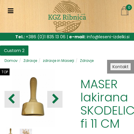
0
Tel.:
+386 (0)1 835 13 06 |
e-mail:
info@leseni-izdelki.si
Custom 2
Domov
Zdravje
zdravje in Maserji
Zdravje
Kontakt
TOP
MASER
lakirana
SKODELI
fi 11 CM