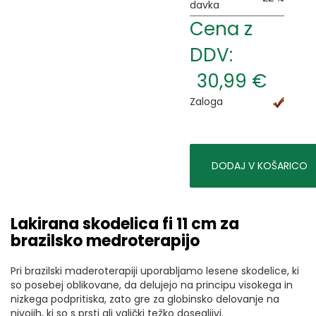
davka
Cena z
DDV:
30,99 €
Zaloga
DODAJ V KOŠARICO
Lakirana skodelica fi 11 cm za
brazilsko medroterapijo
Pri brazilski maderoterapiji uporabljamo lesene skodelice, ki
so posebej oblikovane, da delujejo na principu visokega in
nizkega podpritiska, zato gre za globinsko delovanje na
nivojih, ki so s prsti ali valjčki težko dosegljivi.