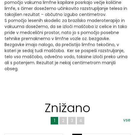
pomočjo vakuma limfne kapilare posrkajo večje količine
limfe, s čimer dosežemo učinkovito razstrupljanje telesa in
takojšen rezultat – občutno izgubo centimetrov.
S pomočjo lesenih skodelic za brazilsko maderoterapijo in
vakuuma dosežemo, da se izloči maščoba iz celice in tako
pride v medcelični prostor, nato jo s pomočjo posebne
tehnike premaknemo v limfne vozle oz. bezgavke.
Bezgavke imajo nalogo, da prečistijo limfno tekočino, v
kateri je sedaj tudi maščoba. Ker se pospeši razstruljanje,
telo vso maščobo, odvečno vodo, toksine izloči preko urina
ali s potenjem. Rezultat je nekaj centimetrom manjši
obseg.
Znižano
vse
1
2
3
4