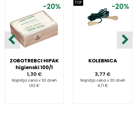
TOP
-20%
-20%
ZOBOTREBCI HIPAK
KOLEBNICA
higienski 100/1
1,30 €
3,77 €
Najnižja cena v 30 dneh
Najnižja cena v 30 dneh
1,62 €
4,71 €