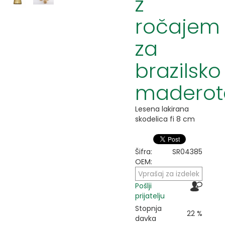
z
ročajem
za
brazilsko
maderot
Lesena lakirana
skodelica fi 8 cm
Šifra:
SR04385
OEM:
Vprašaj za izdelek
Pošlji
prijatelju
Stopnja
22 %
davka