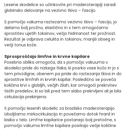
Lesene skodelice so učinkovite pri maderoterapiji zaradi
globinsko delovanje na vezivno tkivo – fascijo.
S pomočjo vakuma raztezamo vezivno tkivo – fascijo, jo
delamo bolj prožno, elastično in s tem omogočamo
sprostitev ujetih toksinov, večjo hidriranost ter prožnost.
Rezultat je odprava celulita in toksinov, manjši obseg in
večji tonus kože.
Sprosproščajo limfne in krvne kapilare
Posebna oblika omogoča, da s pomočjo vakuuma v
skodelici pride do nizkega tlaka, ki posrka vase kožo in jo s
tem privzdigne, obenem pa pride do raztezanja tkiva in do
sprostitve limfnih in krvnih kapilar. Posledično se poveča
količina krvi v globljih, večjih žilah, kar omogoči prekrvitev
tistih predelov, ki so bili pred tem slabo prekrvljeni ali je bila
cirkulacija prekinjena.
S pomočjo lesenih skodelic za brazilsko maderoterapijo
izboljšamo mirkocirkulacijo in povečamo dotok hranil in
kisika v telo. Limfne kapilarice postanejo bolj pretočne, s
pomočjo vakuma limfne kapilare posrkajo večje količine