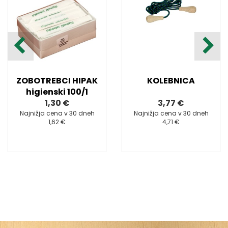
ZOBOTREBCI HIPAK
KOLEBNICA
higienski 100/1
1,30 €
3,77 €
Najnižja cena v 30 dneh
Najnižja cena v 30 dneh
1,62 €
4,71 €