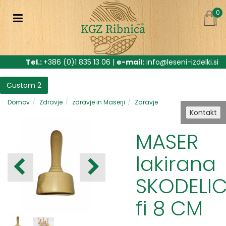
0
Tel.:
+386 (0)1 835 13 06 |
e-mail:
info@leseni-izdelki.si
Custom 2
Domov
Zdravje
zdravje in Maserji
Zdravje
Kontakt
MASER
lakirana
SKODELI
fi 8 CM