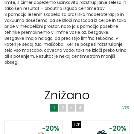
limfe, s čimer dosežemo učinkovito razstrupljanje telesa in
takojšen rezultat – občutno izgubo centimetrov.
S pomočjo lesenih skodelic za brazilsko maderoterapijo in
vakuuma dosežemo, da se izloči maščoba iz celice in tako
pride v medcelični prostor, nato jo s pomočjo posebne
tehnike premaknemo v limfne vozle oz. bezgavke.
Bezgavke imajo nalogo, da prečistijo limfno tekočino, v
kateri je sedaj tudi maščoba. Ker se pospeši razstruljanje,
telo vso maščobo, odvečno vodo, toksine izloči preko urina
ali s potenjem. Rezultat je nekaj centimetrom manjši
obseg.
Znižano
vse
1
2
3
4
TOP
-20%
-20%