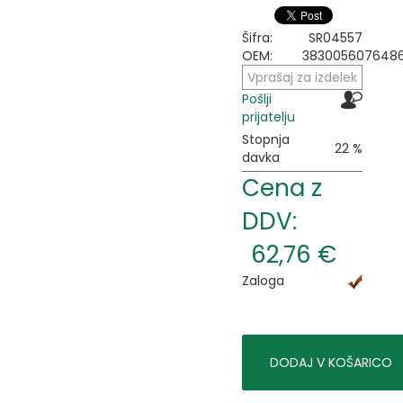
Šifra:
SR04557
OEM:
383005607648
Vprašaj za izdelek
Pošlji
prijatelju
Stopnja
22 %
davka
Cena z
DDV:
62,76 €
Zaloga
DODAJ V KOŠARICO