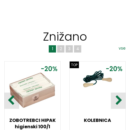
Znižano
vse
1
2
3
4
TOP
-20%
-20%
ZOBOTREBCI HIPAK
KOLEBNICA
higienski 100/1