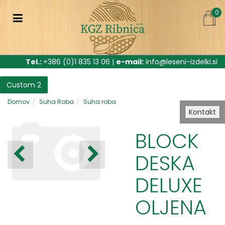
0
Tel.:
+386 (0)1 835 13 06 |
e-mail:
info@leseni-izdelki.si
Custom 2
Domov
Suha Roba
Suha roba
Kontakt
BLOCK
DESKA
DELUXE
OLJENA