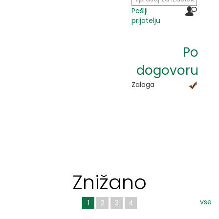
Pošlji
prijatelju
Po
dogovoru
Zaloga
Znižano
vse
1
2
3
4