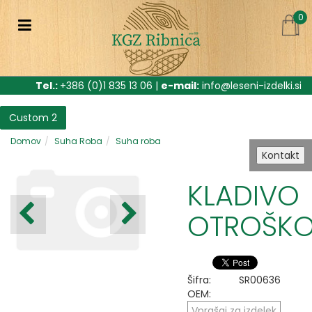
0
Tel.:
+386 (0)1 835 13 06 |
e-mail:
info@leseni-izdelki.si
Custom 2
Domov
Suha Roba
Suha roba
Kontakt
KLADIVO
OTROŠK
Šifra:
SR00636
OEM:
Vprašaj za izdelek