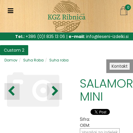
0
Tel.:
+386 (0)1 835 13 06 |
e-mail:
info@leseni-izdelki.si
Custom 2
Domov
Suha Roba
Suha roba
Kontakt
SALAMOR
MINI
Šifra:
OEM:
Vprašaj za izdelek