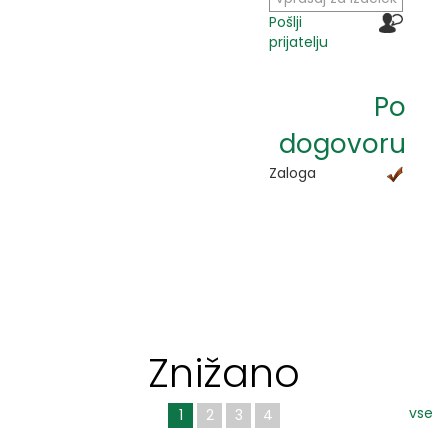
Pošlji
prijatelju
Po
dogovoru
Zaloga
Znižano
vse
1
2
3
4