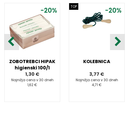
TOP
-20%
-20%
ZOBOTREBCI HIPAK
KOLEBNICA
higienski 100/1
1,30 €
3,77 €
Najnižja cena v 30 dneh
Najnižja cena v 30 dneh
1,62 €
4,71 €