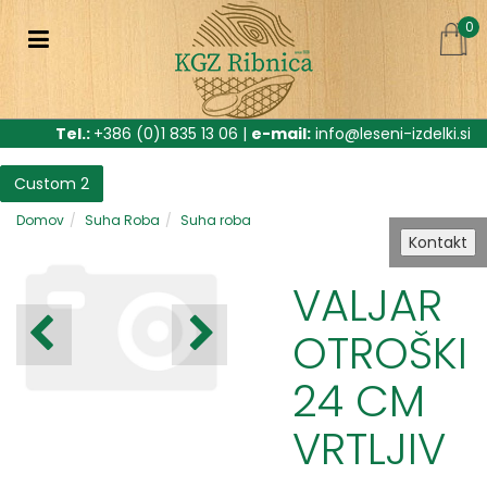
0
Tel.:
+386 (0)1 835 13 06 |
e-mail:
info@leseni-izdelki.si
Custom 2
Domov
Suha Roba
Suha roba
Kontakt
VALJAR
OTROŠKI
24 CM
VRTLJIV