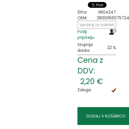
Šifra:
SR04247
OEM:
383005607572
Vprašaj za izdelek
Pošlji
prijatelju
Stopnja
22 %
davka
Cena z
DDV:
2,20 €
Zaloga
DODAJ V KOŠARICO