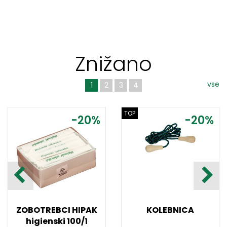
Znižano
vse
1
2
3
4
TOP
-20%
-20%
ZOBOTREBCI HIPAK
KOLEBNICA
higienski 100/1