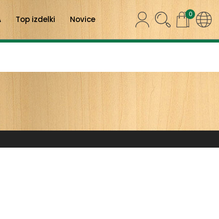
0
A
Top izdelki
Novice