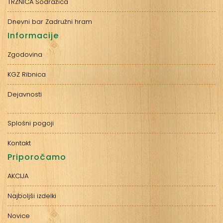
TRŽNICA Sodražica
Dnevni bar Zadružni hram
Informacije
Zgodovina
KGZ Ribnica
Dejavnosti
Splošni pogoji
Kontakt
Priporočamo
AKCIJA
Najboljši izdelki
Novice​