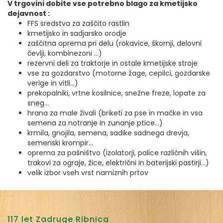
V trgovini dobite vse potrebno blago za kmetijsko
dejavnost :
FFS sredstva za zaščito rastlin
kmetijsko in sadjarsko orodje
zaščitna oprema pri delu (rokavice, škornji, delovni
čevlji, kombinezoni …)
rezervni deli za traktorje in ostale kmetijske stroje
vse za gozdarstvo (motorne žage, cepilci, gozdarske
verige in vitli…)
prekopalniki, vrtne kosilnice, snežne freze, lopate za
sneg…
hrana za male živali (briketi za pse in mačke in vsa
semena za notranje in zunanje ptice…)
krmila, gnojila, semena, sadike sadnega drevja,
semenski krompir…
oprema za pašništvo (izolatorji, palice različnih višin,
trakovi za ograje, žice, električni in baterijski pastirji…)
velik izbor vseh vrst namiznih prtov
117 let Zadruge Ribnica