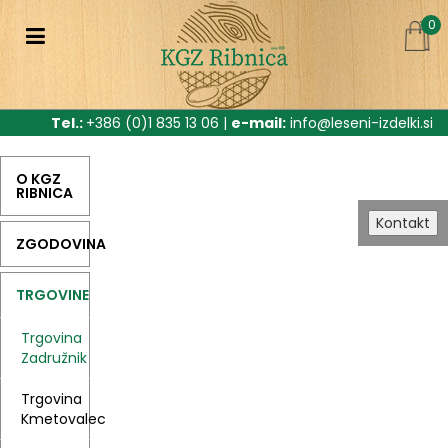
0
Tel.:
+386 (0)1 835 13 06 |
e-mail:
info@leseni-izdelki.si
O KGZ
RIBNICA
Kontakt
ZGODOVINA
TRGOVINE
Trgovina
Zadružnik
Trgovina
Kmetovalec