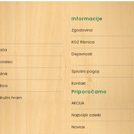
Informacije
Zgodovina
KGZ Ribnica
kača
Dejavnosti
ovalec
Splošni pogoji
žnik
Kontakt
žica
Priporočamo
družni hram
AKCIJA
Najboljši izdelki
Novice​