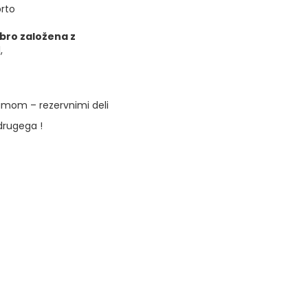
rto
bro založena z
,
amom – rezervnimi deli
drugega !