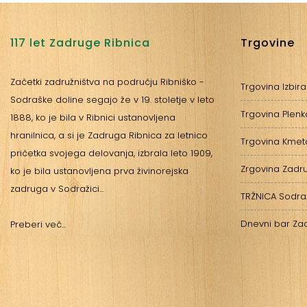
117 let Zadruge Ribnica
Trgovine
Začetki zadružništva na području Ribniško -
Trgovina Izbira
Sodraške doline segajo že v 19. stoletje v leto
Trgovina Plen
1888, ko je bila v Ribnici ustanovljena
hranilnica, a si je Zadruga Ribnica za letnico
Trgovina Kmet
pričetka svojega delovanja, izbrala leto 1909,
Zrgovina Zadru
ko je bila ustanovljena prva živinorejska
zadruga v Sodražici...
TRŽNICA Sodra
Dnevni bar Za
Preberi več...