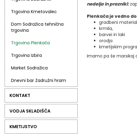
nedelja in prazniki:
zap
Trgovina Kmetovalec
Plenkača je vedno do
gradbeni material
Dom Sodražica tehnična
krmila,
trgovina
barvei in laki
orodja
Trgovina Plenkača
kmetijskim progr
Trgovina Izbira
Imamo pa še marsikaj 
Market Sodražica
Dnevni bar Zadružni hram
KONTAKT
VODJA SKLADIŠČA
KMETIJSTVO