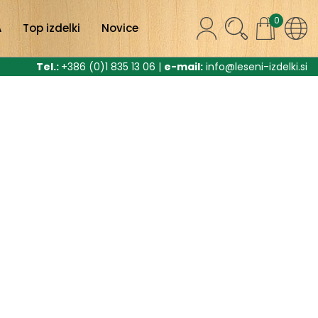
0
A
Top izdelki
Novice
Tel.:
+386 (0)1 835 13 06 |
e-mail:
info@leseni-izdelki.si