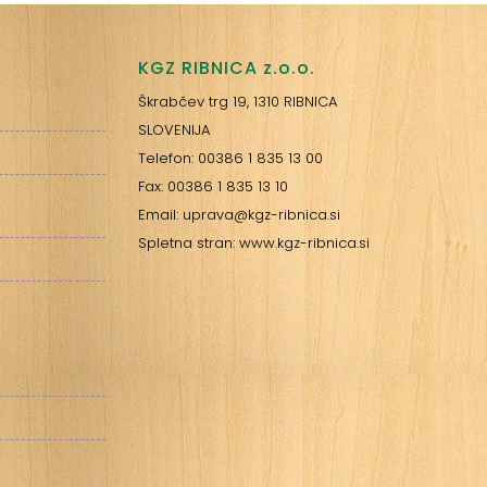
KGZ RIBNICA z.o.o.
Škrabčev trg 19, 1310 RIBNICA
SLOVENIJA
Telefon: 00386 1 835 13 00
Fax: 00386 1 835 13 10
Email: uprava@kgz-ribnica.si
Spletna stran: www.kgz-ribnica.si