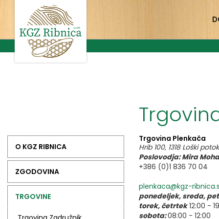
D
Trgovin
Trgovina Plenkača
O KGZ RIBNICA
Hrib 100, 1318 Loški potok
Poslovodja: Mira Moha
+386 (0)1 836 70 04
ZGODOVINA
plenkaca@kgz-ribnica.s
ponedeljek, sreda, pet
TRGOVINE
torek, četrtek
12:00 - 1
sobota:
08:00 - 12:00
Trgovina Zadružnik