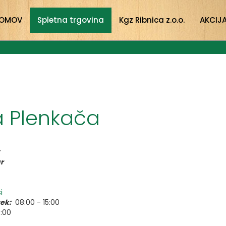
OMOV
Spletna trgovina
Kgz Ribnica z.o.o.
AKCIJ
a Plenkača
r
i
ek:
08:00 - 15:00
9:00