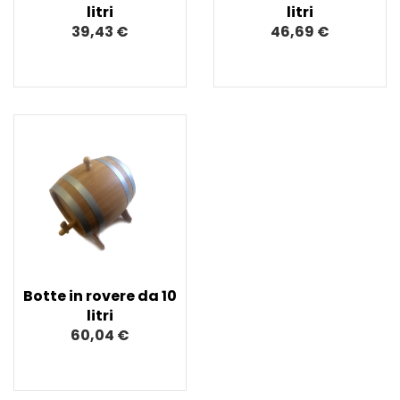
litri
litri
39,43 €
46,69 €
Botte in rovere da 10
litri
60,04 €