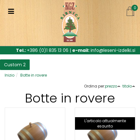
0
Tel.:
+386 (0)1 835 13 06 |
e-mail:
info@leseni-izdelki.si
Custom 2
Inizio
Botte in rovere
Ordina per:
prezzo
titolo
Botte in rovere
L'articolo attualmente
esaurito