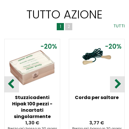
TUTTO AZIONE
TUTTI
1
2
-20%
-20%
Stuzzicadenti
Corda per saltare
Hipak 100 pezzi -
incartati
singolarmente
1,30 €
3,77 €
Prezzo più basso in 30 giorni
Prezzo più basso in 30 giorni