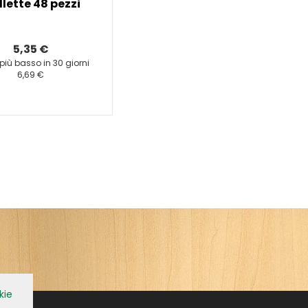
lette 48 pezzi
5,35 €
 più basso in 30 giorni
6,69 €
kie