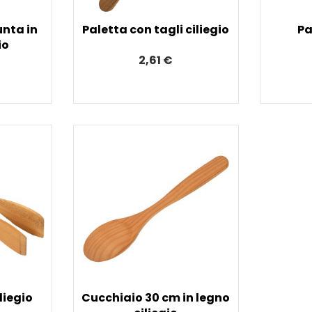
unta in
Paletta con tagli ciliegio
Pa
io
2,61 €
liegio
Cucchiaio 30 cm in legno