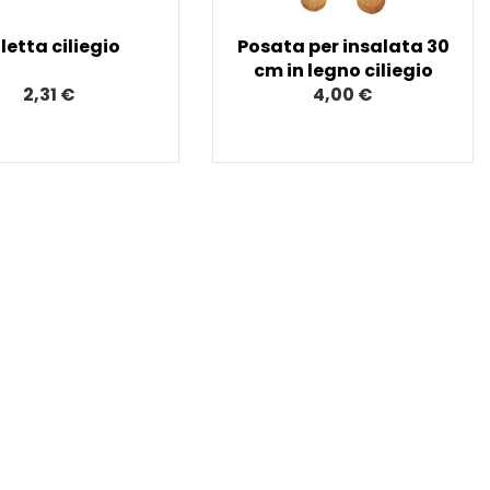
letta ciliegio
Posata per insalata 30
cm in legno ciliegio
2,31 €
4,00 €