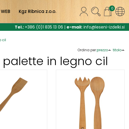
0
 WEB
Kgz Ribnica z.o.o.
Tel.:
+386 (0)1 835 13 06 |
e-mail:
info@leseni-izdelki.si
 cil
Ordina per:
prezzo
titolo
 palette in legno cil