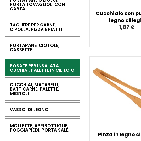
PORTA PANE O DOLCI,
PORTA TOVAGLIOLI CON
CARTA
Cucchiaio con p
legno cilieg
TAGLIERE PER CARNE,
1,87 €
CIPOLLA, PIZZA E PIATTI
PORTAPANE, CIOTOLE,
CASSETTE
POSATE PER INSALATA,
CUCHIAI, PALETTE IN CILIEGIO
CUCCHIAI, MATARELLI,
BATTICARNE, PALETTE,
MESTOLI
VASSOI DI LEGNO
MOLLETTE, APRIBOTTIGLIE,
POGGIAPIEDI, PORTA SALE,
Pinza in legno ci