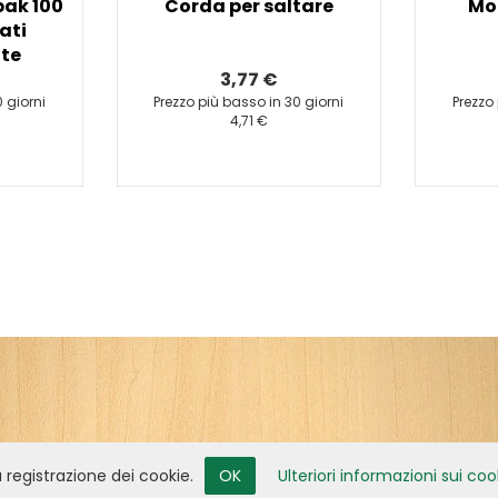
pak 100
Corda per saltare
Mol
ati
te
3,77 €
 giorni
Prezzo più basso in 30 giorni
Prezzo
4,71 €
la registrazione dei cookie.
OK
Ulteriori informazioni sui coo
Izdelava spletne trgovine