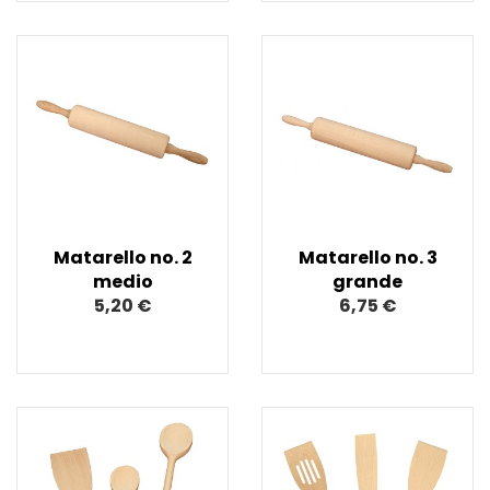
Matarello no. 2
Matarello no. 3
medio
grande
5,20 €
6,75 €