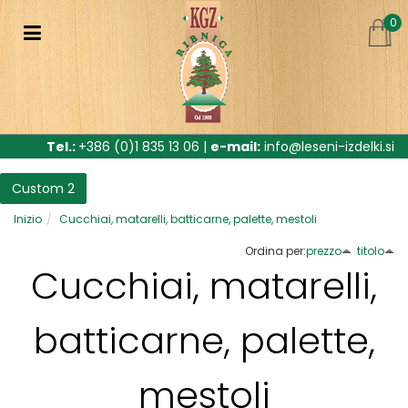
0
Tel.:
+386 (0)1 835 13 06 |
e-mail:
info@leseni-izdelki.si
Custom 2
Inizio
Cucchiai, matarelli, batticarne, palette, mestoli
Ordina per:
prezzo
titolo
Cucchiai, matarelli,
batticarne, palette,
mestoli