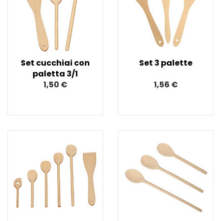
Set cucchiai con
Set 3 palette
paletta 3/1
1,50 €
1,56 €