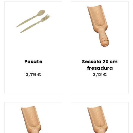
Posate
Sessola 20 cm
fresadura
3,79 €
3,12 €