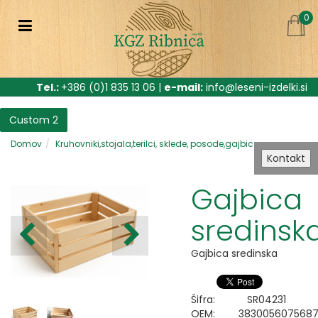
0
Tel.:
+386 (0)1 835 13 06 |
e-mail:
info@leseni-izdelki.si
Custom 2
Domov
Kruhovniki,stojala,terilci, sklede, posode,gajbice
Kontakt
Gajbica
sredinsk
Gajbica sredinska
Šifra:
SR04231
OEM:
383005607568