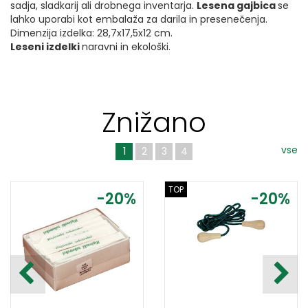
sadja, sladkarij ali drobnega inventarja.
Lesena gajbica
se
lahko uporabi kot embalaža za darila in presenečenja.
Dimenzija izdelka: 28,7x17,5x12 cm.
Leseni izdelki
naravni in ekološki.
Znižano
vse
1
2
3
4
TOP
-20%
-20%