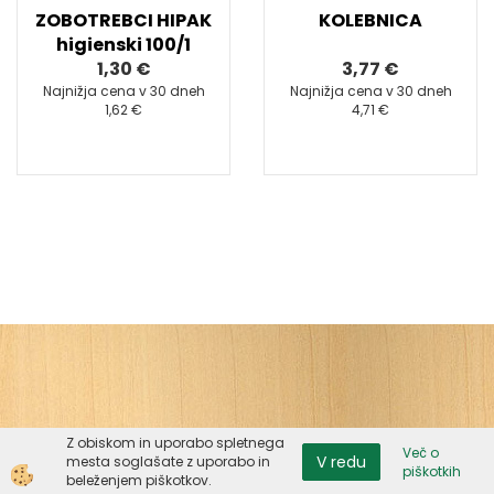
ZOBOTREBCI HIPAK
KOLEBNICA
higienski 100/1
1,30 €
3,77 €
Najnižja cena v 30 dneh
Najnižja cena v 30 dneh
1,62 €
4,71 €
Z obiskom in uporabo spletnega
Več o
V redu
mesta soglašate z uporabo in
piškotkih
Izdelava spletne trgovine
beleženjem piškotkov.