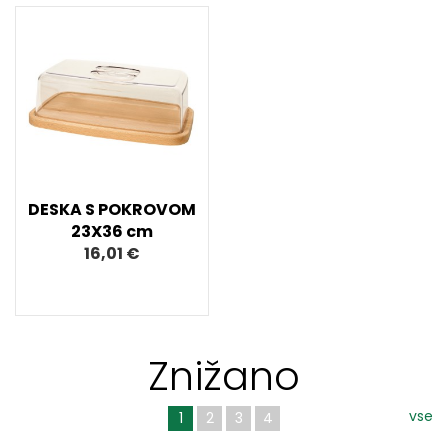
DESKA S POKROVOM
23X36 cm
16,01 €
Znižano
vse
1
2
3
4