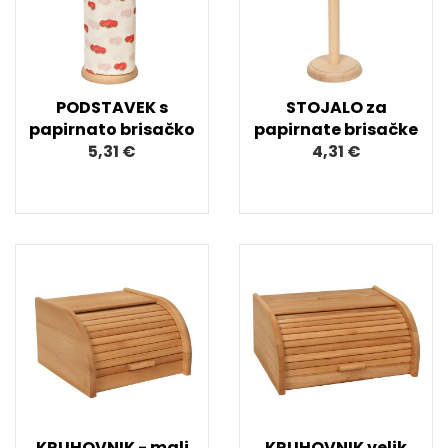
PODSTAVEK s
STOJALO za
papirnato brisačko
papirnate brisačke
5,31 €
4,31 €
KRUHOVNIK - mali
KRUHOVNIK velik