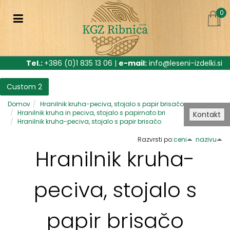
0
Tel.:
+386 (0)1 835 13 06 |
e-mail:
info@leseni-izdelki.si
Custom 2
Domov
Hranilnik kruha-peciva, stojalo s papir brisačo
Hranilnik kruha in peciva, stojalo s papirnato bri
Kontakt
Hranilnik kruha-peciva, stojalo s papir brisačo
Razvrsti po:
ceni
nazivu
Hranilnik kruha-
peciva, stojalo s
papir brisačo