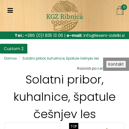
0
Tel.:
+386 (0)1 835 13 06 |
e-mail:
info@leseni-izdelki.si
Custom 2
Domov
Solatni pribor, kuhalnice, špatule češnjev les
Kontakt
Razvrsti po:
ceni
nazivu
Solatni pribor,
kuhalnice, špatule
češnjev les
TOP