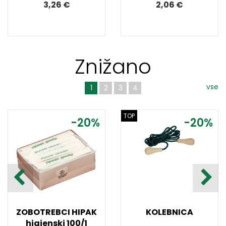
3,26 €
2,06 €
Znižano
vse
1
2
3
4
TOP
-20%
-20%
ZOBOTREBCI HIPAK
KOLEBNICA
higienski 100/1