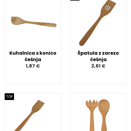
Kuhalnica s konico
Špatula z zarezo
češnja
češnja
1,87 €
2,61 €
TOP