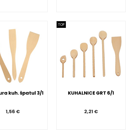
TOP
ra kuh. špatul 3/1
KUHALNICE GRT 6/1
1,56 €
2,21 €