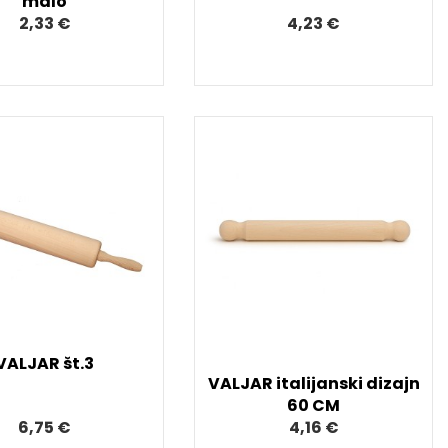
malo
2,33 €
4,23 €
VALJAR št.3
VALJAR italijanski dizajn
60 CM
6,75 €
4,16 €