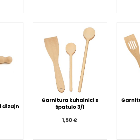
Garnitura kuhalnici s
Garnitu
i dizajn
špatulo 3/1
1,50 €