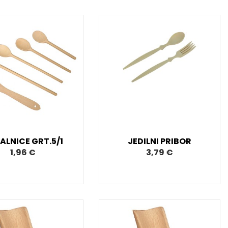
ALNICE GRT.5/1
JEDILNI PRIBOR
1,96 €
3,79 €