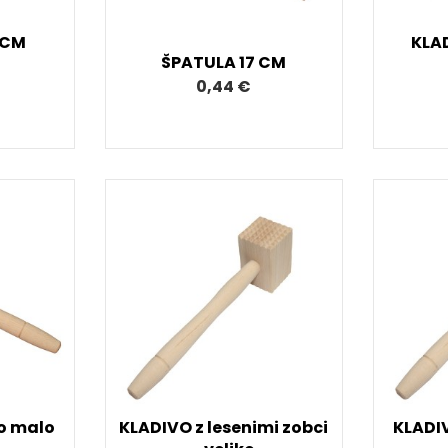
 CM
KLA
ŠPATULA 17 CM
0,44 €
o malo
KLADIVO z lesenimi zobci
KLADIV