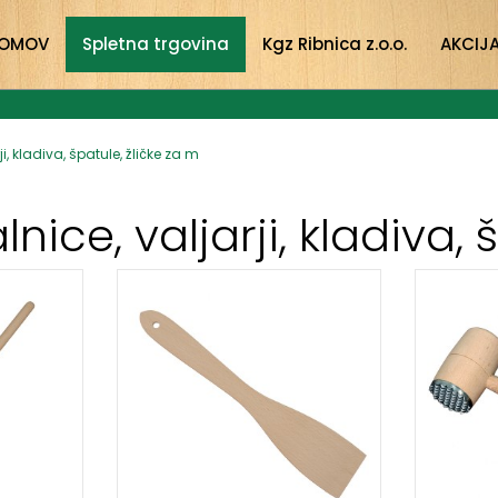
OMOV
Spletna trgovina
Kgz Ribnica z.o.o.
AKCIJ
i, kladiva, špatule, žličke za m
nice, valjarji, kladiva,