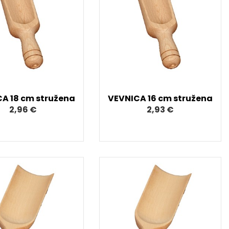
A 18 cm stružena
VEVNICA 16 cm stružena
2,96 €
2,93 €