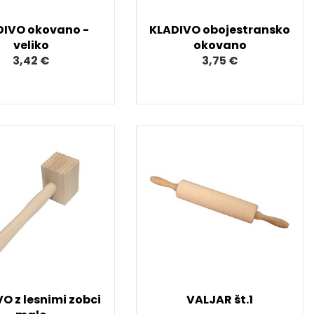
DIVO okovano -
KLADIVO obojestransko
veliko
okovano
3,42 €
3,75 €
O z lesnimi zobci
VALJAR št.1