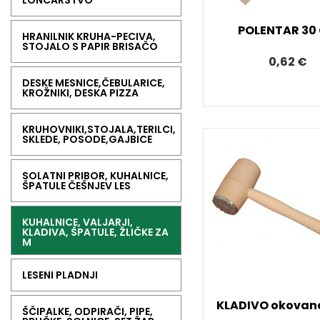
LONČARSTVO
POLENTAR 30
HRANILNIK KRUHA-PECIVA,
STOJALO S PAPIR BRISAČO
0,62 €
DESKE MESNICE,ČEBULARICE,
KROŽNIKI, DESKA PIZZA
KRUHOVNIKI,STOJALA,TERILCI,
SKLEDE, POSODE,GAJBICE
SOLATNI PRIBOR, KUHALNICE,
ŠPATULE ČEŠNJEV LES
KUHALNICE, VALJARJI,
KLADIVA, ŠPATULE, ŽLIČKE ZA
M
LESENI PLADNJI
KLADIVO okovan
ŠČIPALKE, ODPIRAČI, PIPE,