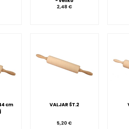
- veliko
2,48 €
 44 cm
VALJAR ŠT.2
j
5,20 €