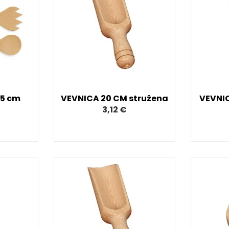
25 cm
VEVNICA 20 CM stružena
VEVNIC
3,12 €