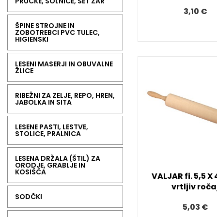
PRUČKE, SOLNICE, SET ŽAR
3,10 €
ŠPINE STROJNE IN
ZOBOTREBCI PVC TULEC,
HIGIENSKI
LESENI MASERJI IN OBUVALNE
ŽLICE
RIBEŽNI ZA ZELJE, REPO, HREN,
JABOLKA IN SITA
LESENE PASTI, LESTVE,
STOLICE, PRALNICA
LESENA DRŽALA (ŠTIL) ZA
ORODJE, GRABLJE IN
KOSIŠČA
VALJAR fi. 5,5 X
vrtljiv roča
SODČKI
5,03 €