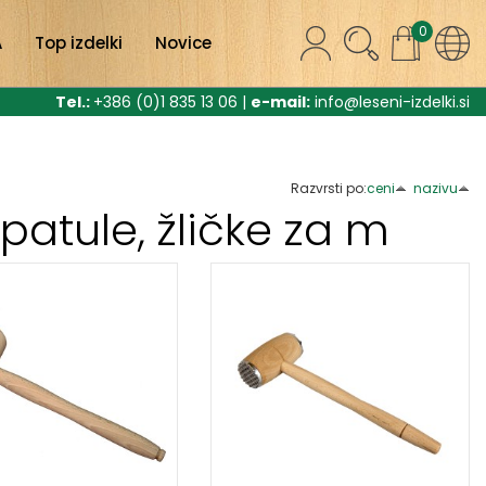
0
A
Top izdelki
Novice
Tel.:
+386 (0)1 835 13 06 |
e-mail:
info@leseni-izdelki.si
Razvrsti po:
ceni
nazivu
 špatule, žličke za m