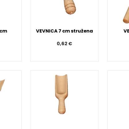
 cm
VEVNICA 7 cm stružena
V
0,62 €