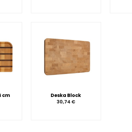
4 cm
Deska Block
30,74 €