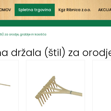
OMOV
Spletna trgovina
Kgz Ribnica z.o.o.
AKCIJ
il) za orodje, grablje in kosišča
a držala (štil) za orodj