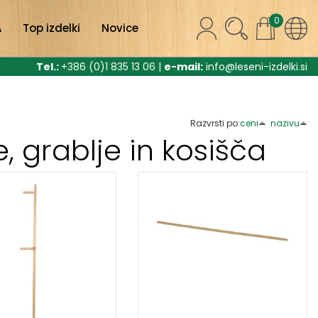
0
A
Top izdelki
Novice
Tel.:
+386 (0)1 835 13 06 |
e-mail:
info@leseni-izdelki.si
Razvrsti po:
ceni
nazivu
e, grablje in kosišča