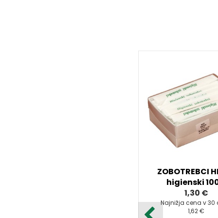
ZOBOTREBCI H
higienski 100
1,30 €
Najnižja cena v 30
1,62 €