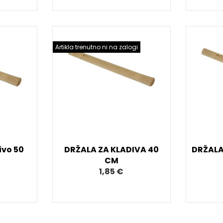
Artikla trenutno ni na zalogi
ivo 50
DRŽALA ZA KLADIVA 40
DRŽALA
CM
1,85 €