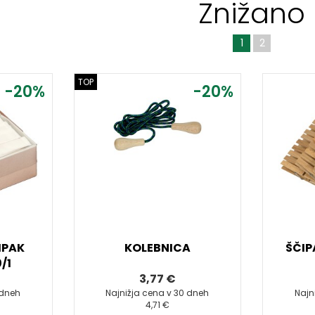
Znižano
1
2
TOP
-20%
-20%
IPAK
KOLEBNICA
ŠČIP
/1
3,77 €
 dneh
Najnižja cena v 30 dneh
Najn
4,71 €