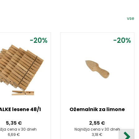
vse
-20%
-20%
ALKE lesene 48/1
Ožemalnik za limone
5,35 €
2,55 €
ižja cena v 30 dneh
Najnižja cena v 30 dneh
6,69 €
3,18 €