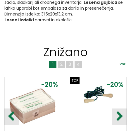
sadja, sladkarij ali drobnega inventarja.
Lesena gajbica
se
lahko uporabi kot embalaža za darila in presenečenja.
Dimenzija izdelka: 31,5x20x13,2 cm.
Leseni izdelki
naravni in ekološki.
Znižano
vse
1
2
3
4
TOP
-20%
-20%