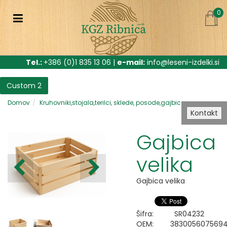
0
Tel.:
+386 (0)1 835 13 06 |
e-mail:
info@leseni-izdelki.si
Custom 2
Domov
Kruhovniki,stojala,terilci, sklede, posode,gajbice
Kontakt
Gajbica
velika
Gajbica velika
Šifra:
SR04232
OEM:
383005607569