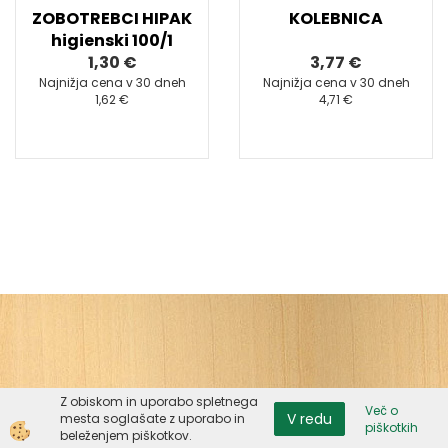
ZOBOTREBCI HIPAK
KOLEBNICA
higienski 100/1
1,30 €
3,77 €
Najnižja cena v 30 dneh
Najnižja cena v 30 dneh
1,62 €
4,71 €
Z obiskom in uporabo spletnega
Več o
V redu
mesta soglašate z uporabo in
piškotkih
Izdelava spletne trgovine
beleženjem piškotkov.