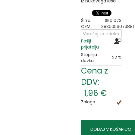
iz bukovega lesa
Šifra:
SR01073
OEM:
3830056073881
Vprašaj za izdelek
Pošlji
prijatelju
Stopnja
22 %
davka
Cena z
DDV:
1,96 €
Zaloga
DODAJ V KOŠARICO