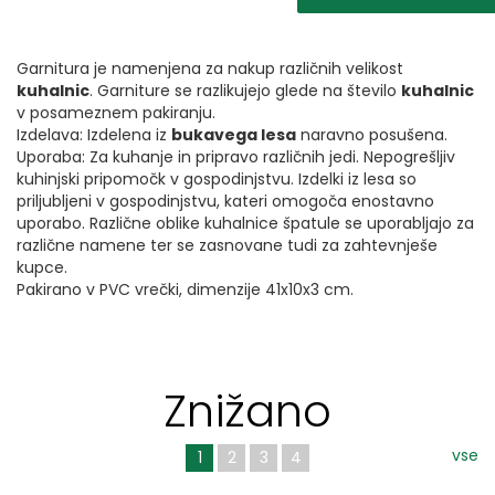
Garnitura je namenjena za nakup različnih velikost
kuhalnic
. Garniture se razlikujejo glede na število
kuhalnic
v posameznem pakiranju.
Izdelava: Izdelena iz
bukavega lesa
naravno posušena.
Uporaba: Za kuhanje in pripravo različnih jedi. Nepogrešljiv
kuhinjski pripomočk v gospodinjstvu. Izdelki iz lesa so
priljubljeni v gospodinjstvu, kateri omogoča enostavno
uporabo. Različne oblike kuhalnice špatule se uporabljajo za
različne namene ter se zasnovane tudi za zahtevnješe
kupce.
Pakirano v PVC vrečki, dimenzije 41x10x3 cm.
Znižano
vse
1
2
3
4