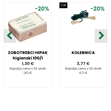
TOP
-20%
-20%
ZOBOTREBCI HIPAK
KOLEBNICA
higienski 100/1
1,30 €
3,77 €
Najnižja cena v 30 dneh
Najnižja cena v 30 dneh
1,62 €
4,71 €