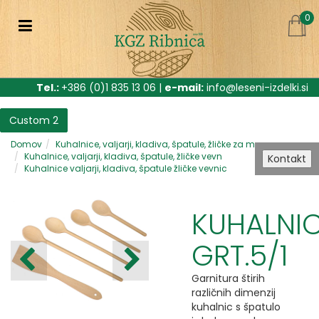
0
Tel.:
+386 (0)1 835 13 06 |
e-mail:
info@leseni-izdelki.si
Custom 2
Domov
Kuhalnice, valjarji, kladiva, špatule, žličke za m
Kuhalnice, valjarji, kladiva, špatule, žličke vevn
Kontakt
Kuhalnice valjarji, kladiva, špatule žličke vevnic
KUHALNI
GRT.5/1
Garnitura štirih
različnih dimenzij
kuhalnic s špatulo