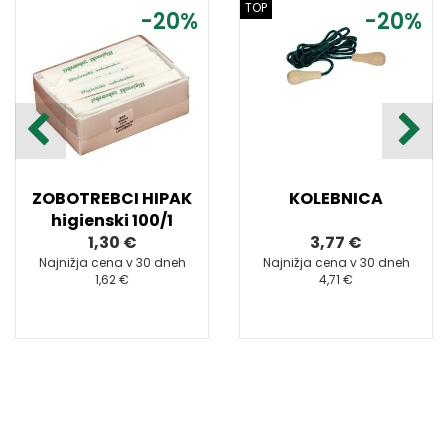
TOP
-20%
-20%
ZOBOTREBCI HIPAK
KOLEBNICA
higienski 100/1
1,30 €
3,77 €
Najnižja cena v 30 dneh
Najnižja cena v 30 dneh
1,62 €
4,71 €