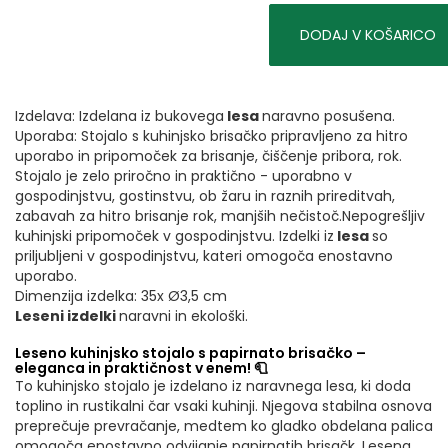
DODAJ V KOŠARICO
Izdelava: Izdelana iz bukovega
lesa
naravno posušena.
Uporaba: Stojalo s kuhinjsko brisačko pripravljeno za hitro
uporabo in pripomoček za brisanje, čiščenje pribora, rok.
Stojalo je zelo priročno in praktično - uporabno v
gospodinjstvu, gostinstvu, ob žaru in raznih prireditvah,
zabavah za hitro brisanje rok, manjših nečistoč.Nepogrešljiv
kuhinjski pripomoček v gospodinjstvu. Izdelki iz
lesa
so
priljubljeni v gospodinjstvu, kateri omogoča enostavno
uporabo.
Dimenzija izdelka: 35x Ø3,5 cm
Leseni izdelki
naravni in ekološki.
Leseno kuhinjsko stojalo s papirnato brisačko –
eleganca in praktičnost v enem! 🧻
To kuhinjsko stojalo je izdelano iz naravnega lesa, ki doda
toplino in rustikalni čar vsaki kuhinji. Njegova stabilna osnova
preprečuje prevračanje, medtem ko gladko obdelana palica
omogoča enostavno odvijanje papirnatih brisačk. Lesena