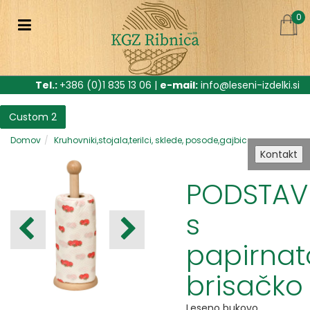
0
Tel.:
+386 (0)1 835 13 06 |
e-mail:
info@leseni-izdelki.si
Custom 2
Domov
Kruhovniki,stojala,terilci, sklede, posode,gajbice
Kontakt
PODSTAV
s
papirnat
brisačko
Leseno bukovo