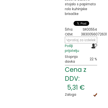
stojalo s papirnato
rolo kuhinjske
brisačke
Šifra:
SR00554
OEM:
3830056072631
Vprašaj za izdelek
Pošlji
prijatelju
Stopnja
22 %
davka
Cena z
DDV:
5,31 €
Zaloga