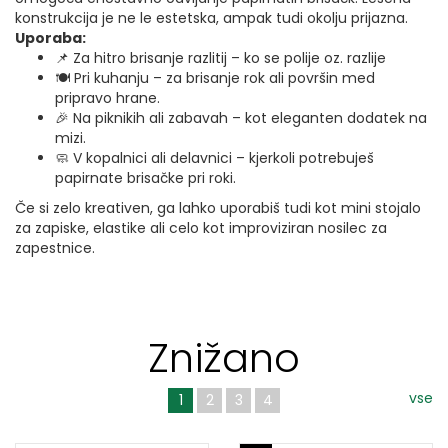
konstrukcija je ne le estetska, ampak tudi okolju prijazna.
Uporaba:
📌 Za hitro brisanje razlitij – ko se polije oz. razlije
🍽️ Pri kuhanju – za brisanje rok ali površin med
pripravo hrane.
🎉 Na piknikih ali zabavah – kot eleganten dodatek na
mizi.
🧼 V kopalnici ali delavnici – kjerkoli potrebuješ
papirnate brisačke pri roki.
Če si zelo kreativen, ga lahko uporabiš tudi kot mini stojalo
za zapiske, elastike ali celo kot improviziran nosilec za
zapestnice.
Znižano
vse
1
2
3
4