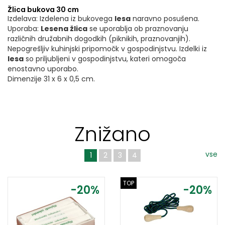
Žlica bukova 30 cm
Izdelava: Izdelena iz bukovega
lesa
naravno posušena.
Uporaba:
Lesena žlica
se uporablja ob praznovanju
različnih družabnih dogodkih (piknikih, praznovanjih).
Nepogrešljiv kuhinjski pripomočk v gospodinjstvu. Izdelki iz
lesa
so priljubljeni v gospodinjstvu, kateri omogoča
enostavno uporabo.
Dimenzije 31 x 6 x 0,5 cm.
Znižano
vse
1
2
3
4
TOP
-20%
-20%