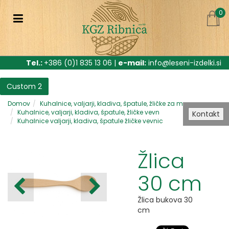
0
Tel.:
+386 (0)1 835 13 06 |
e-mail:
info@leseni-izdelki.si
Custom 2
Domov
Kuhalnice, valjarji, kladiva, špatule, žličke za m
Kuhalnice, valjarji, kladiva, špatule, žličke vevn
Kontakt
Kuhalnice valjarji, kladiva, špatule žličke vevnic
Žlica
30 cm
Žlica bukova 30
cm