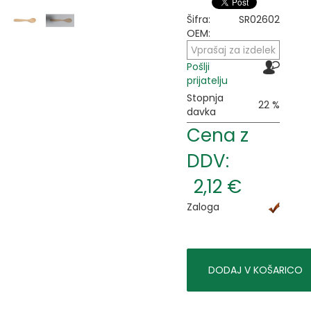
Šifra:
SR02602
OEM:
Vprašaj za izdelek
Pošlji
prijatelju
Stopnja
22 %
davka
Cena z
DDV:
2,12 €
Zaloga
DODAJ V KOŠARICO