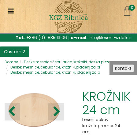
0
Tel.:
+386 (0)1 835 13 06 |
e-mail:
info@leseni-izdelki.si
Custom 2
Domov
Deske mesnice,čebularice, krožniki, deska pizza
Deske: mesnice, čebularice, krožniki,pladenj za pi
Kontakt
Deske: mesnice, čebularice, krožniki, pladenj za p
KROŽNIK
24 cm
Lesen bokov
krožnik premer 24
cm