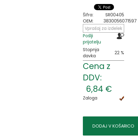
Šifra:
SR00405
OEM:
3830056071597
Vprašaj za izdelek
Pošlji
prijatelju
Stopnja
22 %
davka
Cena z
DDV:
6,84 €
Zaloga
DODAJ V KOŠARICO