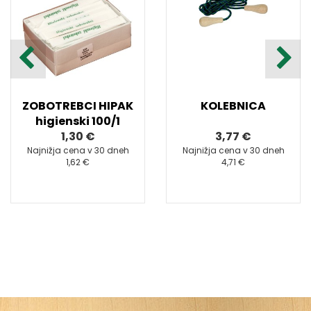
ZOBOTREBCI HIPAK
KOLEBNICA
higienski 100/1
1,30 €
3,77 €
Najnižja cena v 30 dneh
Najnižja cena v 30 dneh
1,62 €
4,71 €