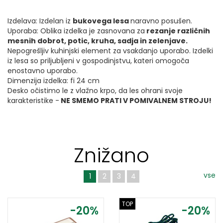
Izdelava: Izdelan iz
bukovega lesa
naravno posušen.
Uporaba: Oblika izdelka je zasnovana za
rezanje različnih
mesnih dobrot, potic, kruha, sadja in zelenjave.
Nepogrešljiv kuhinjski element za vsakdanjo uporabo. Izdelki
iz lesa so priljubljeni v gospodinjstvu, kateri omogoča
enostavno uporabo.
Dimenzija izdelka: fi 24 cm
Desko očistimo le z vlažno krpo, da les ohrani svoje
karakteristike -
NE SMEMO PRATI V POMIVALNEM STROJU!
Znižano
vse
1
2
3
4
TOP
-20%
-20%