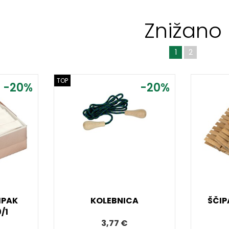
Znižano
1
2
TOP
-20%
-20%
IPAK
KOLEBNICA
ŠČIP
/1
3,77 €