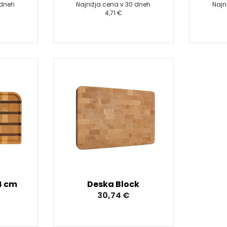
 dneh
Najnižja cena v 30 dneh
Najn
4,71 €
4 cm
Deska Block
30,74 €