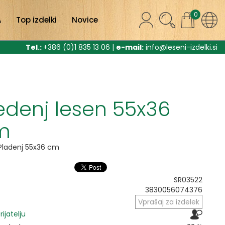
0
A
Top izdelki
Novice
Tel.:
+386 (0)1 835 13 06 |
e-mail:
info@leseni-izdelki.si
edenj lesen 55x36
m
Pladenj 55x36 cm
SR03522
3830056074376
Vprašaj za izdelek
prijatelju