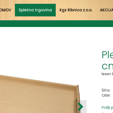
OMOV
Spletna trgovina
Kgz Ribnica z.o.o.
AKCIJ
Pl
c
lesen 
Šifra:
OEM:
Pošlji 