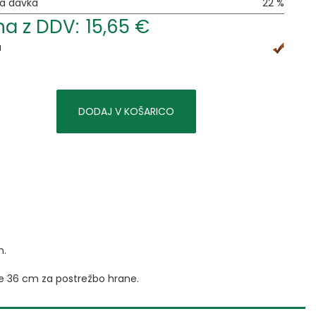
ja davka
22 %
a z DDV:
15,65 €
a
DODAJ V KOŠARICO
h.
ne 36 cm za postrežbo hrane.