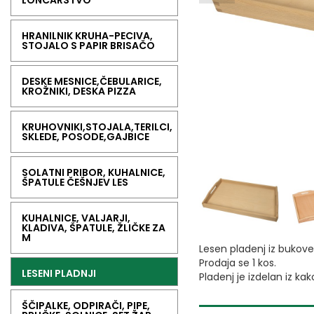
LONČARSTVO
HRANILNIK KRUHA-PECIVA,
STOJALO S PAPIR BRISAČO
DESKE MESNICE,ČEBULARICE,
KROŽNIKI, DESKA PIZZA
KRUHOVNIKI,STOJALA,TERILCI,
SKLEDE, POSODE,GAJBICE
SOLATNI PRIBOR, KUHALNICE,
ŠPATULE ČEŠNJEV LES
KUHALNICE, VALJARJI,
KLADIVA, ŠPATULE, ŽLIČKE ZA
M
Lesen pladenj iz bukoveg
Prodaja se 1 kos.
LESENI PLADNJI
Pladenj je izdelan iz k
ŠČIPALKE, ODPIRAČI, PIPE,