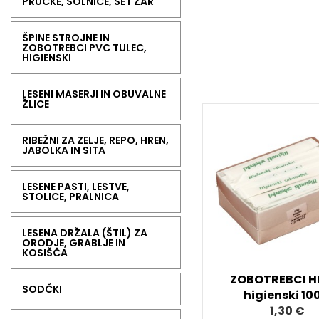
PRUČKE, SOLNICE, SET ŽAR
ŠPINE STROJNE IN
ZOBOTREBCI PVC TULEC,
HIGIENSKI
LESENI MASERJI IN OBUVALNE
ŽLICE
RIBEŽNI ZA ZELJE, REPO, HREN,
JABOLKA IN SITA
LESENE PASTI, LESTVE,
STOLICE, PRALNICA
LESENA DRŽALA (ŠTIL) ZA
ORODJE, GRABLJE IN
KOSIŠČA
ZOBOTREBCI H
SODČKI
higienski 100
1,30 €