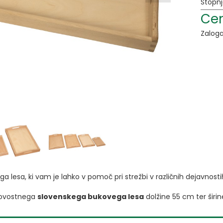
Stopn
Cen
Zalog
a lesa, ki vam je lahko v pomoč pri strežbi v različnih dejavnosti
akovostnega
slovenskega bukovega lesa
dolžine 55 cm ter širi