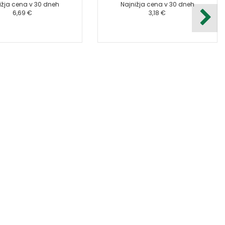
ižja cena v 30 dneh
Najnižja cena v 30 dneh
6,69 €
3,18 €