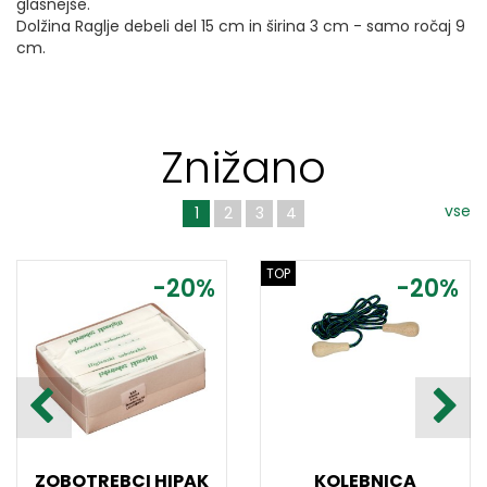
glasnejše.
Dolžina Raglje debeli del 15 cm in širina 3 cm - samo ročaj 9
cm.
Znižano
vse
1
2
3
4
TOP
-20%
-20%
ZOBOTREBCI HIPAK
KOLEBNICA