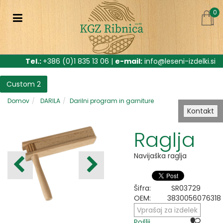
0
Tel.:
+386 (0)1 835 13 06 |
e-mail:
info@leseni-izdelki.si
Custom 2
Domov
DARILA
Darilni program in garniture
Kontakt
Raglja
Navijaška raglja
Šifra:
SR03729
OEM:
3830056076318
Vprašaj za izdelek
Pošlji