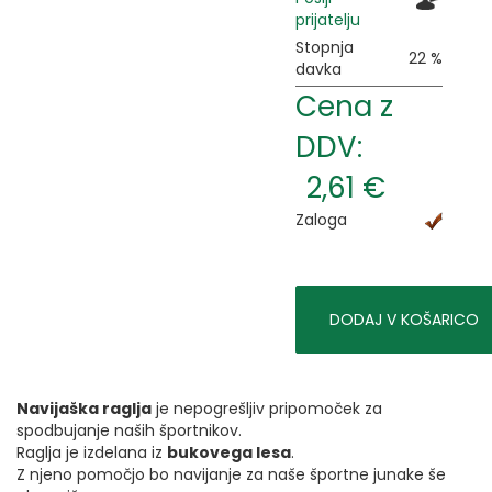
prijatelju
Stopnja
22 %
davka
Cena z
DDV:
2,61 €
Zaloga
DODAJ V KOŠARICO
Navijaška raglja
je nepogrešljiv pripomoček za
spodbujanje naših športnikov.
Raglja je izdelana iz
bukovega lesa
.
Z njeno pomočjo bo navijanje za naše športne junake še