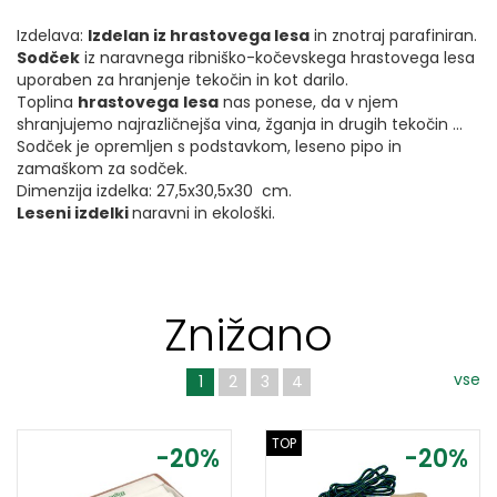
Izdelava:
Izdelan iz hrastovega lesa
in znotraj parafiniran.
Sodček
iz naravnega ribniško-kočevskega hrastovega lesa
uporaben za hranjenje tekočin in kot darilo.
Toplina
hrastovega
lesa
nas ponese, da v njem
shranjujemo najrazličnejša vina, žganja in drugih tekočin ...
Sodček je opremljen s podstavkom, leseno pipo in
zamaškom za sodček.
Dimenzija izdelka: 27,5x30,5x30 cm.
Leseni izdelki
naravni in ekološki.
Znižano
vse
1
2
3
4
TOP
-20%
-20%