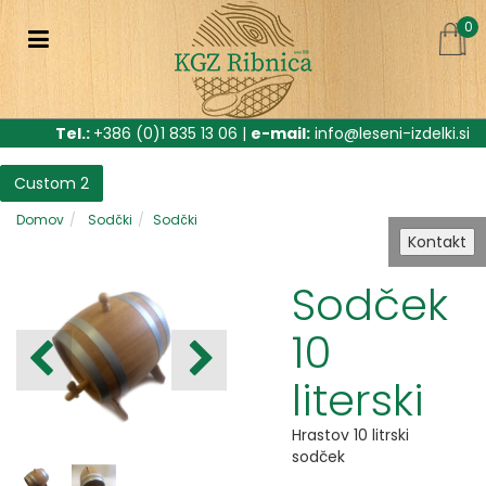
0
Tel.:
+386 (0)1 835 13 06 |
e-mail:
info@leseni-izdelki.si
Custom 2
Domov
Sodčki
Sodčki
Kontakt
Sodček
10
literski
Hrastov 10 litrski
sodček