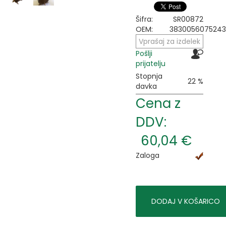
Šifra:
SR00872
OEM:
3830056075243
Vprašaj za izdelek
Pošlji
prijatelju
Stopnja
22 %
davka
Cena z
DDV:
60,04 €
Zaloga
DODAJ V KOŠARICO