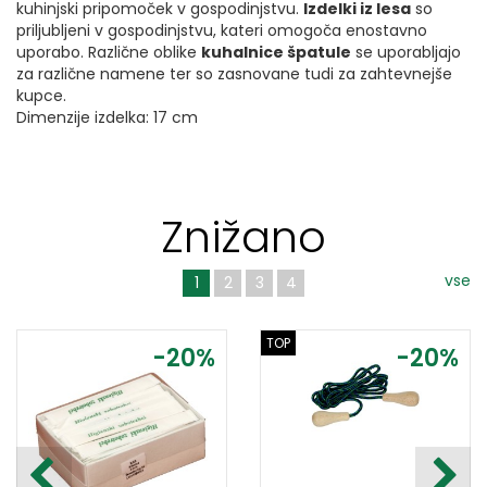
kuhinjski pripomoček v gospodinjstvu.
Izdelki iz lesa
so
priljubljeni v gospodinjstvu, kateri omogoča enostavno
uporabo. Različne oblike
kuhalnice špatule
se uporabljajo
za različne namene ter so zasnovane tudi za zahtevnejše
kupce.
Dimenzije izdelka: 17 cm
Znižano
vse
1
2
3
4
TOP
-20%
-20%