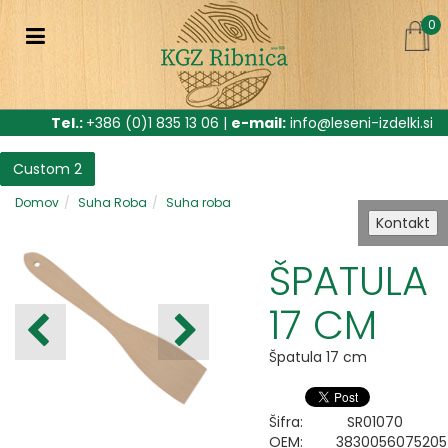
0
Tel.:
+386 (0)1 835 13 06 |
e-mail:
info@leseni-izdelki.si
Custom 2
Domov
Suha Roba
Suha roba
Kontakt
ŠPATULA
17 CM
Špatula 17 cm
Šifra:
SR01070
OEM:
3830056075205