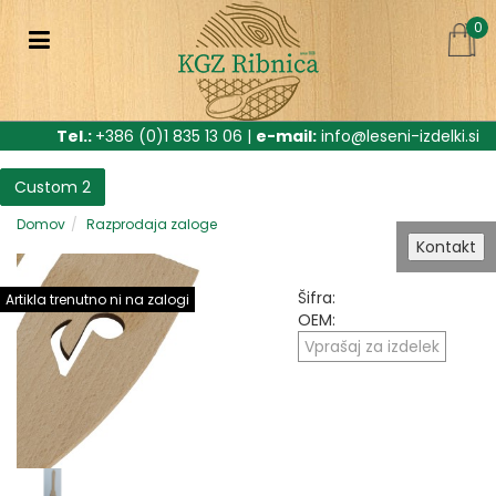
0
Tel.:
+386 (0)1 835 13 06 |
e-mail:
info@leseni-izdelki.si
Custom 2
Domov
Razprodaja zaloge
Kontakt
Šifra:
Artikla trenutno ni na zalogi
OEM:
Vprašaj za izdelek