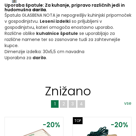
Uporaba špatule: Za kuhanje, pripravo različnih jedi in
hudomušna
darila
.
Špatula GLASBENA NOTA je nepogrešljiv kuhinjski pripomoček
v gospodinjstvu.
Leseni izdelki
so priljubljeni v
gospodinjstvu, kateri omogoča enostavno uporabo.
Različne oblike
kuhalnice špatule
se uporabljajo za
različne namene ter so zasnovane tudi za zahtevnejše
kupce.
Dimenzije izdelka: 30x5,5 cm navadna
Uporabna za
darilo
.
Znižano
vse
1
2
3
4
TOP
-20%
-20%