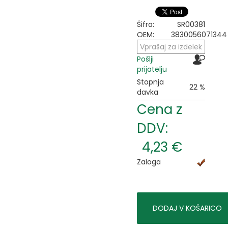
Šifra:
SR00381
OEM:
3830056071344
Vprašaj za izdelek
Pošlji
prijatelju
Stopnja
22 %
davka
Cena z
DDV:
4,23 €
Zaloga
DODAJ V KOŠARICO