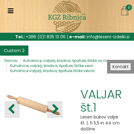
0
Tel.:
+386 (0)1 835 13 06 |
e-mail:
info@leseni-izdelki.si
Custom 2
Domov
Kuhalnice, valjarji, kladiva, špatule, žličke za m
Kuhalnice, valjarji, kladiva, špatule, žličke vevn
Kontakt
Kuhalnice valjarji, kladiva, špatule žličke vevnic
VALJAR
št.1
Lesen bukov valjar
št. 1, fi 5,5 in 44 cm
dolžine