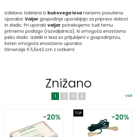
Izdelava: Izdelana iz
bukovega lesa
naravno posušena.
Uporaba:
Valjar
gospodinje uporabljajo za pripravo dobrot
in sladic. Pri uporabi
valjar
potrebujemo tudi temu
primerno podlago (razvaljalnica), ki omogoča enostavno
peko sladic. Izdelki iz lesa so priljubljeni v gospodinjstvu,
kateri omogoča enostavno uporabo.
Dimenzije fi 5,5x42 cm z ročkami
Znižano
vse
1
2
3
4
TOP
-20%
-20%