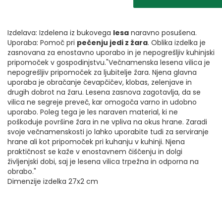
Izdelava: Izdelena iz bukovega
lesa
naravno posušena.
Uporaba: Pomoč pri
pečenju jedi z žara
. Oblika izdelka je
zasnovana za enostavno uporabo in je nepogrešljiv kuhinjski
pripomoček v gospodinjstvu."Večnamenska lesena vilica je
nepogrešljiv pripomoček za ljubitelje žara. Njena glavna
uporaba je obračanje čevapčičev, klobas, zelenjave in
drugih dobrot na žaru. Lesena zasnova zagotavlja, da se
vilica ne segreje preveč, kar omogoča varno in udobno
uporabo. Poleg tega je les naraven material, ki ne
poškoduje površine žara in ne vpliva na okus hrane. Zaradi
svoje večnamenskosti jo lahko uporabite tudi za serviranje
hrane ali kot pripomoček pri kuhanju v kuhinji. Njena
praktičnost se kaže v enostavnem čiščenju in dolgi
življenjski dobi, saj je lesena vilica trpežna in odporna na
obrabo."
Dimenzije izdelka 27x2 cm