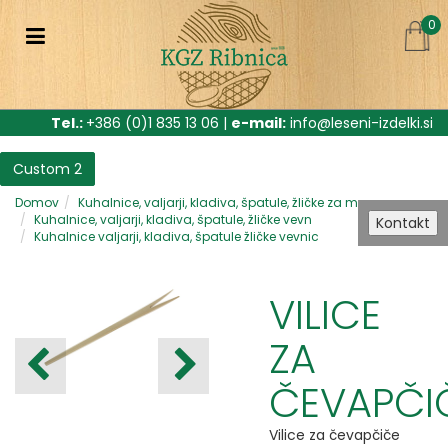
0
Tel.:
+386 (0)1 835 13 06 |
e-mail:
info@leseni-izdelki.si
Custom 2
Domov
Kuhalnice, valjarji, kladiva, špatule, žličke za m
Kuhalnice, valjarji, kladiva, špatule, žličke vevn
Kontakt
Kuhalnice valjarji, kladiva, špatule žličke vevnic
VILICE
ZA
ČEVAPČI
Vilice za čevapčiče