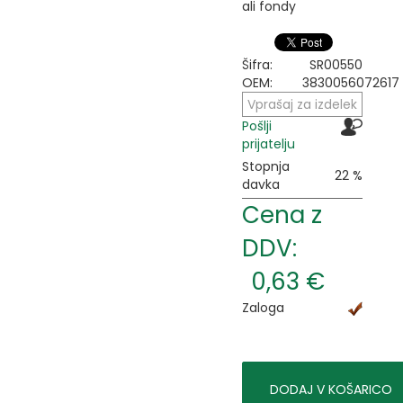
ali fondy
Šifra:
SR00550
OEM:
3830056072617
Vprašaj za izdelek
Pošlji
prijatelju
Stopnja
22 %
davka
Cena z
DDV:
0,63 €
Zaloga
DODAJ V KOŠARICO