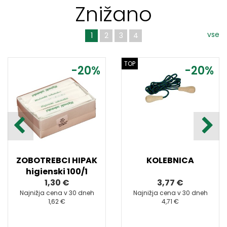
Znižano
vse
1
2
3
4
TOP
-20%
-20%
ZOBOTREBCI HIPAK
KOLEBNICA
higienski 100/1
1,30 €
3,77 €
Najnižja cena v 30 dneh
Najnižja cena v 30 dneh
1,62 €
4,71 €