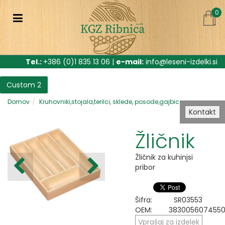
0
Tel.:
+386 (0)1 835 13 06 |
e-mail:
info@leseni-izdelki.si
Custom 2
Domov
Kruhovniki,stojala,terilci, sklede, posode,gajbice
Kontakt
Žličnik
Žličnik za kuhinjsi
pribor
Šifra:
SR03553
OEM:
383005607455
Vprašaj za izdelek