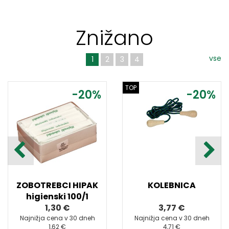
Znižano
vse
1
2
3
4
TOP
-20%
-20%
ZOBOTREBCI HIPAK
KOLEBNICA
higienski 100/1
1,30 €
3,77 €
Najnižja cena v 30 dneh
Najnižja cena v 30 dneh
1,62 €
4,71 €